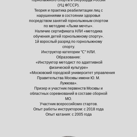
горнолыжного спорта и сноуборда России
(УЦ ФГССР).
Теория и практика реабилитации лиц с
нарушениями в состоянии здоровья
посредством занятий горнолыжным спортом
по методике «Лыжи мечты».
Наличие сертификата НЛИ «методика
обучения детей горнолыжному спорту».
1й взрослый разряд по горнолыжному
спорту.
Инструктор категории "С" НЛИ.
Образование:
«Инструктор методист по адаптивной
физической культуре»
«Московский городской университет управления
Правительства Москвы имени Ю. М.
Лужкова».
Призер и участник первенств Москвы и
областных соревнований в составе сборной
МО.
Участник всероссийских стартов.
Опыт работы инструктором: с 2018 года
Опыт катания: с 2005 года